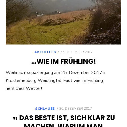
POSTED
AKTUELLES
27. DEZEMBER 2017
ON
…WIE IM FRÜHLING!
Weihnachtsspaziergang am 25. Dezember 2017 in
Klosterneuburg Weidlingtal. Fast wie im Frühling,
herrliches Wetter!
POSTED
SCHLAUES
20. DEZEMBER 2017
ON
DAS BESTE IST, SICH KLAR ZU
MACHEN, WARUM MAN