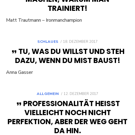
TRAINIERT!
Matt Trautmann – Ironmanchampion
POSTED
SCHLAUES
18. DEZEMBER 2017
ON
TU, WAS DU WILLST UND STEH
DAZU, WENN DU MIST BAUST!
Anna Gasser
POSTED
ALLGEMEIN
12. DEZEMBER 2017
ON
PROFESSIONALITÄT HEISST V
IELLEICHT NOCH NICHT P
ERFEKTION, ABER DER WEG GEHT D
A HIN.