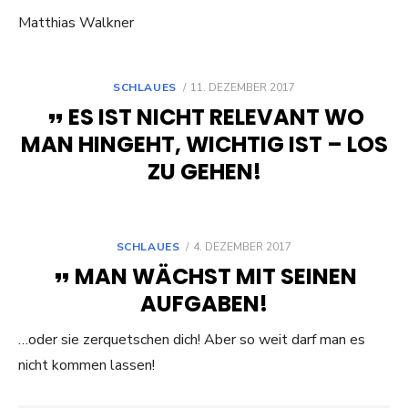
Matthias Walkner
POSTED
SCHLAUES
11. DEZEMBER 2017
ON
ES IST NICHT RELEVANT WO
MAN HINGEHT, WICHTIG IST – LOS
ZU GEHEN!
POSTED
SCHLAUES
4. DEZEMBER 2017
ON
MAN WÄCHST MIT SEINEN
AUFGABEN!
…oder sie zerquetschen dich! Aber so weit darf man es
nicht kommen lassen!