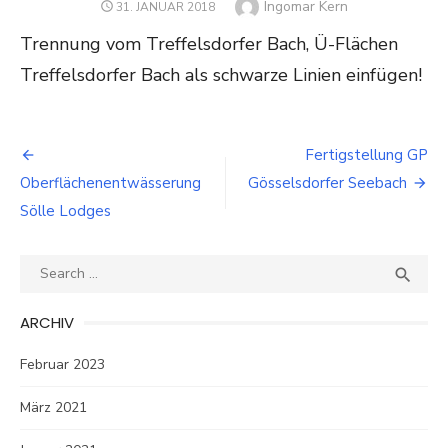
Author
Ingomar Kern
POSTED
31. JANUAR 2018
ON
Trennung vom Treffelsdorfer Bach, Ü-Flächen
Treffelsdorfer Bach als schwarze Linien einfügen!
Beitragsnavigation
Fertigstellung GP
Oberflächenentwässerung
Gösselsdorfer Seebach
Sölle Lodges
Search
SEA

for:
ARCHIV
Februar 2023
März 2021