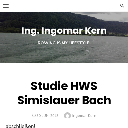
Skip
to
content
Ing. Ingomar Kern
ROWING IS MY LIFESTYLE.
Studie HWS
Simislauer Bach
Author
Ingomar Kern
POSTED
30. JUNI 2018
ON
abschließen!