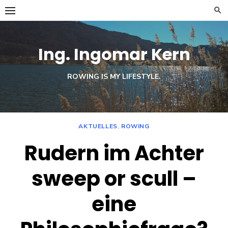
Skip
to
content
Ing. Ingomar Kern
ROWING IS MY LIFESTYLE.
AKTUELLES
,
ROWING
Rudern im Achter
sweep or scull –
eine