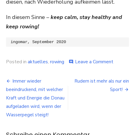
diesen, nach Wiederholung aufkeimen lässt.
In diesem Sinne –
keep calm, stay healthy and
keep rowing!
ingomar, September 2020
on
Posted in
aktuelles
,
rowing
Leave a Comment
comment
Rudern
im
Beitragsnavigation
Achter
Immer wieder
Rudern ist mehr als nur ein
sweep
beeindruckend, mit welcher
Sport!
or
scull
Kraft und Energie die Donau
–
aufgeladen wird, wenn der
eine
Wasserpegel steigt!
Philosoph
Schreibe einen Kommentar