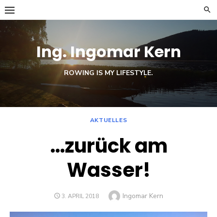
Skip
to
content
Ing. Ingomar Kern
ROWING IS MY LIFESTYLE.
AKTUELLES
…zurück am
Wasser!
Author
Ingomar Kern
POSTED
3. APRIL 2018
ON