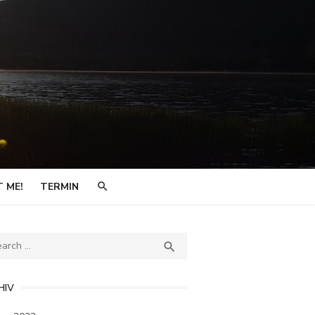
 ME!
TERMIN
ch
SEARCH

HIV