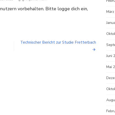
Febr
enutzern vorbehalten. Bitte logge dich ein,
März
Janu
Okto
Technischer Bericht zur Studie Fretterbach
Sept
Juni 
Mai 
Deze
Okto
Augu
Febr