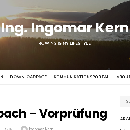
Ing. Ingomar Kern
ROWING IS MY LIFESTYLE.
EN
DOWNLOADPAGE
KOMMUNIKATIONSPORTAL
ABOUT
Sear
for:
ach – Vorprüfung
ARC
Author
Ingomar Kern
BER 2021