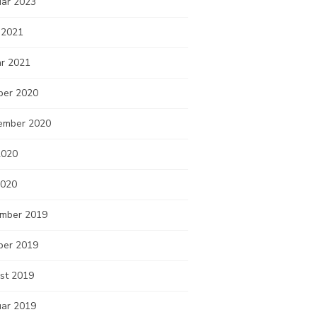
uar 2023
 2021
ar 2021
ber 2020
ember 2020
2020
2020
mber 2019
ber 2019
st 2019
uar 2019