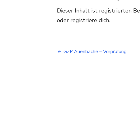
ON
Dieser Inhalt ist registrierten B
oder registriere dich.
Beitragsnavigation
GZP Auenbäche – Vorprüfung