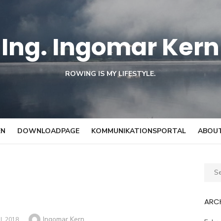
Ing. Ingomar Kern
ROWING IS MY LIFESTYLE.
EN
DOWNLOADPAGE
KOMMUNIKATIONSPORTAL
ABOUT
Sear
for:
ARC
Author
Ingomar Kern
IL 2018