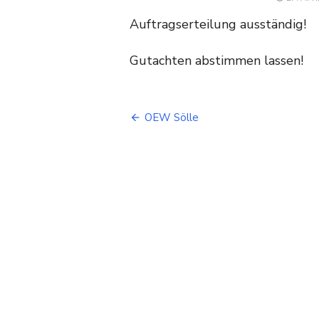
ON
Auftragserteilung ausständig!
Gutachten abstimmen lassen!
Beitragsnavigation
OEW Sölle