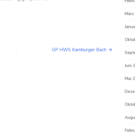
Febr
März
Janu
Okto
GP HWS Karnburger Bach
Sept
Juni 
Mai 
Deze
Okto
Augu
Febr