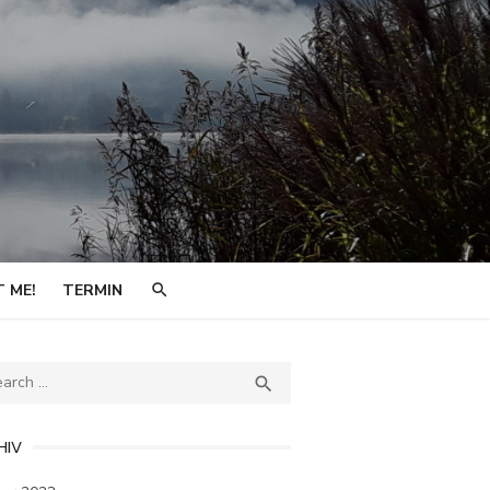
 ME!
TERMIN
ch
SEARCH

HIV