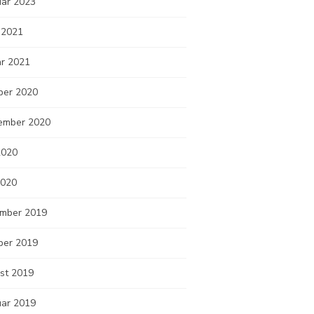
uar 2023
 2021
ar 2021
ber 2020
ember 2020
2020
2020
mber 2019
ber 2019
st 2019
uar 2019