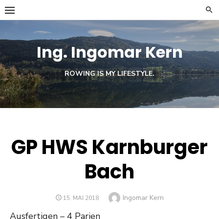
Skip
to
content
Ing. Ingomar Kern
ROWING IS MY LIFESTYLE.
GP HWS Karnburger
Bach
Author
Ingomar Kern
POSTED
15. MAI 2018
ON
Ausfertigen – 4 Parien