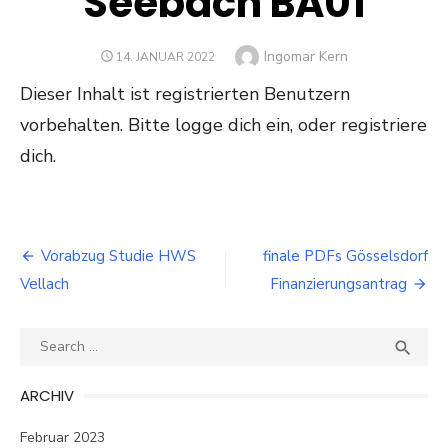
Seebach BA01
Author
Ingomar Kern
POSTED
14. JANUAR 2022
ON
Dieser Inhalt ist registrierten Benutzern
vorbehalten. Bitte logge dich ein, oder registriere
dich.
Beitragsnavigation
Vorabzug Studie HWS
finale PDFs Gösselsdorf
Vellach
Finanzierungsantrag
Search
SEA

for:
ARCHIV
Februar 2023