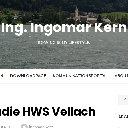
Ing. Ingomar Kern
ROWING IS MY LIFESTYLE.
EN
DOWNLOADPAGE
KOMMUNIKATIONSPORTAL
ABOUT
Sear
for:
udie HWS Vellach
ARC
Author
Ingomar Kern
BER 2021