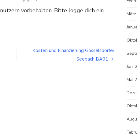
Febr
enutzern vorbehalten. Bitte logge dich ein,
März
Janu
Okto
Kosten und Finanzierung Gösselsdorfer
Sept
Seebach BA01
Juni 
Mai 
Deze
Okto
Augu
Febr