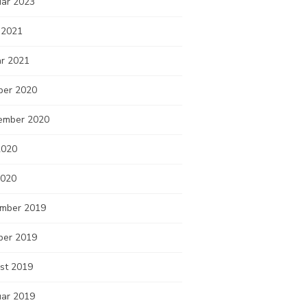
uar 2023
 2021
ar 2021
ber 2020
ember 2020
2020
2020
mber 2019
ber 2019
st 2019
uar 2019