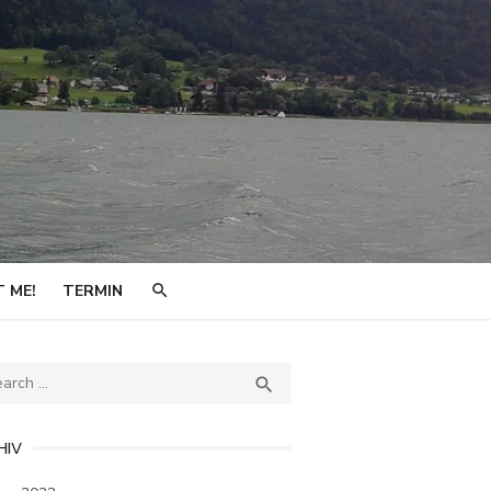
 ME!
TERMIN
ch
SEARCH

HIV