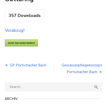
357
Downloads
Vorabzug!
Jetzt herunterladen!
Beitragsnavigation
GP Pörtschacher Bach
Gewässerpflegekonzept
Pörtschacher Bach
Search
SEA

for:
ARCHIV