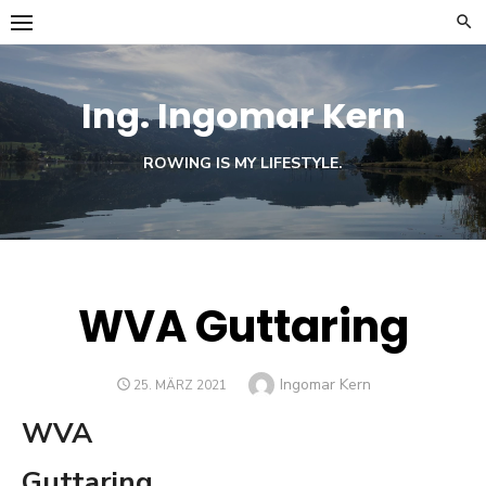
Skip
to
content
Ing. Ingomar Kern
ROWING IS MY LIFESTYLE.
WVA Guttaring
Author
Ingomar Kern
POSTED
25. MÄRZ 2021
ON
WVA
Guttaring